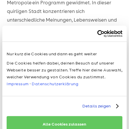
Metropole ein Programm gewidmet. In dieser
quirligen Stadt konzentrieren sich
unterschiedliche Meinungen, Lebensweisen und
Geschichten: Inmitten zweier kultureller
Identitäten – hinter den alten Fassaden Jaffas
und den modernen Tel Avivs wird ein Blick in die
versteckten Ecken der Stadt geworfen.
Nur kurz die Cookies und dann es geht weiter
Die Cookies helfen dabei, deinen Besuch auf unserer
Beckett on Film – Filme und filmische
Webseite besser zu gestalten. Treffe hier deine Auswahl,
Adaptionen von und über Beckett im Großen
welcher Verwendung von Cookies du zustimmst.
Impressum
·
Datenschutzerklärung
Saal der Volksbühne
Eine erstmals auch inhaltliche Kooperation mit
Details zeigen
der Volksbühne ist das Programm Beckett on Film.
Hier kann man Becketts Kurzfilme und filmische
Alle Cookies zulassen
Adaptionen seiner Theaterstücke auf großer