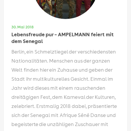
30. Mai 2018
Lebensfreude pur – AMPELMANN feiert mit
dem Senegal
Berlin, ein Schmelztiegel der verschiedensten
Nationalitäten. Menschen aus der ganzen
Welt finden hier ein Zuhause und geben der
Stadt ihr multikulturelles Gesicht. Einmal im
Jahr wird dieses mit einem rauschenden
dreitägigen Fest, dem Karneval der Kulturen,
zelebriert. Erstmalig 2018 dabei, präsentierte
sich der Senegal mit Afrique Séné Danse und
begeisterte die unzähligen Zuschauer mit