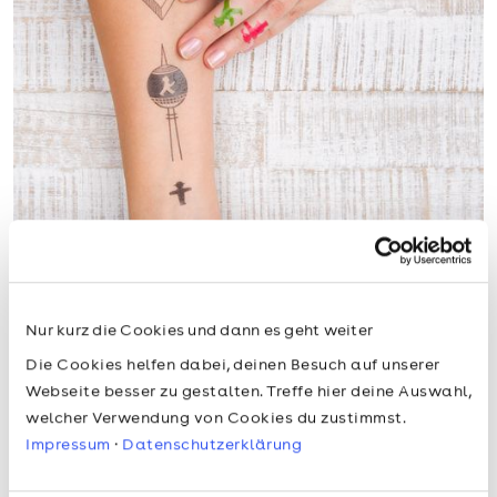
TÄTOWIERER
Nur kurz die Cookies und dann es geht weiter
Mit unseren temporären Tattoos kannst du jetzt
Die Cookies helfen dabei, deinen Besuch auf unserer
Webseite besser zu gestalten. Treffe hier deine Auswahl,
deine ultimative Berlin Liebe allen zeigen!
welcher Verwendung von Cookies du zustimmst.
Impressum
·
Datenschutzerklärung
Zum Produkt