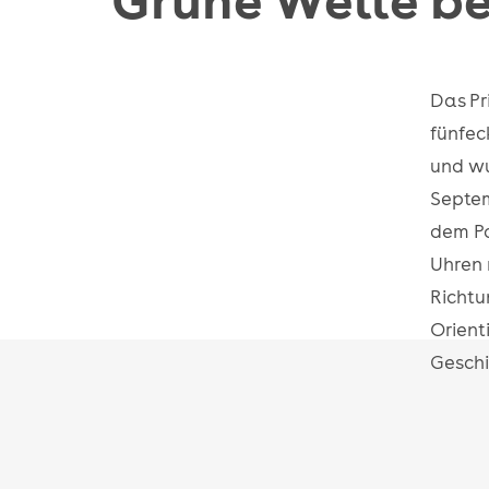
Das Pr
fünfec
und wu
Septem
dem Po
Uhren 
Richtu
Orient
Geschi