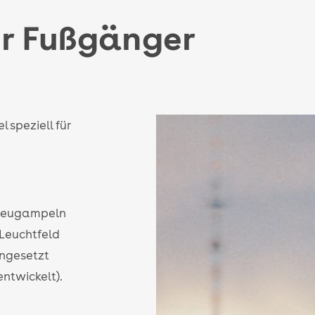
ür Fußgänger
 speziell für
hrzeugampeln
 Leuchtfeld
ingesetzt
entwickelt).