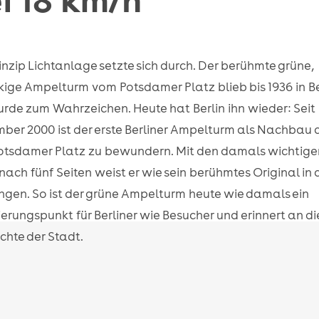
inzip Lichtanlage setzte sich durch. Der berühmte grüne,
kige Ampelturm vom Potsdamer Platz blieb bis 1936 in B
rde zum Wahrzeichen. Heute hat Berlin ihn wieder: Seit
ber 2000 ist der erste Berliner Ampelturm als Nachbau 
tsdamer Platz zu bewundern. Mit den damals wichtige
nach fünf Seiten weist er wie sein berühmtes Original in 
ngen. So ist der grüne Ampelturm heute wie damals ein
ierungspunkt für Berliner wie Besucher und erinnert an di
chte der Stadt.