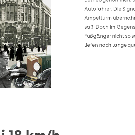
Autofahrer. Die Sign
Ampelturm übernahm e
saß. Doch im Gegensa
Fußgänger nicht so s
liefen noch lange que
i 18 km/h