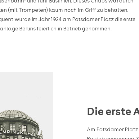
aßenbahn- und fünf Buslinien. Dieses Chaos war durch
sten (mit Trompeten) kaum noch im Griff zu behalten.
uent wurde im Jahr 1924 am Potsdamer Platz die erste
nlage Berlins feierlich in Betrieb genommen.
Die erste 
Am Potsdamer Platz w
Betrieb genommen. Si