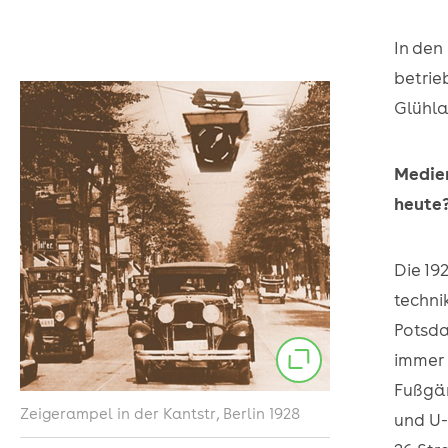
In den
betrie
Glühla
Medien
heute?
Die 19
techni
Potsda
immer 
Fußgän
Zeigerampel in der Kantstr, Berlin 1928
und U-