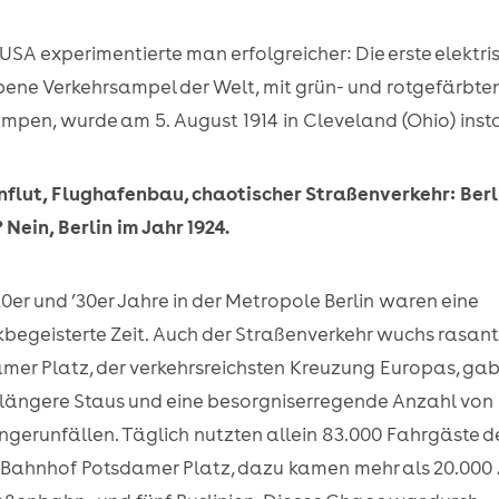
 USA experimentierte man erfolgreicher: Die erste elektri
bene Verkehrsampel der Welt, mit grün- und rotgefärbte
mpen, wurde am 5. August 1914 in Cleveland (Ohio) instal
flut, Flughafenbau, chaotischer Straßenverkehr: Berl
 Nein, Berlin im Jahr 1924.
20er und ’30er Jahre in der Metropole Berlin waren eine
kbegeisterte Zeit. Auch der Straßenverkehr wuchs rasan
mer Platz, der verkehrsreichsten Kreuzung Europas, gab
längere Staus und eine besorgniserregende Anzahl von
gerunfällen. Täglich nutzten allein 83.000 Fahrgäste d
Bahnhof Potsdamer Platz, dazu kamen mehr als 20.000 