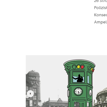
26 Str
Polizi
Konseq
Ampela