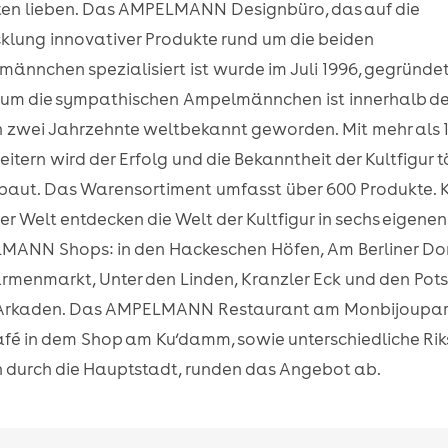
ten lieben. Das AMPELMANN Designbüro, das auf die
klung innovativer Produkte rund um die beiden
ännchen spezialisiert ist wurde im Juli 1996, gegründet
um die sympathischen Ampelmännchen ist innerhalb de
n zwei Jahrzehnte weltbekannt geworden. Mit mehr als 
eitern wird der Erfolg und die Bekanntheit der Kultfigur t
aut. Das Warensortiment umfasst über 600 Produkte.
ler Welt entdecken die Welt der Kultfigur in sechs eigenen
ANN Shops: in den Hackeschen Höfen, Am Berliner Do
menmarkt, Unter den Linden, Kranzler Eck und den Po
 Arkaden. Das AMPELMANN Restaurant am Monbijoupar
fé in dem Shop am Ku‘damm, sowie unterschiedliche Ri
 durch die Hauptstadt, runden das Angebot ab.