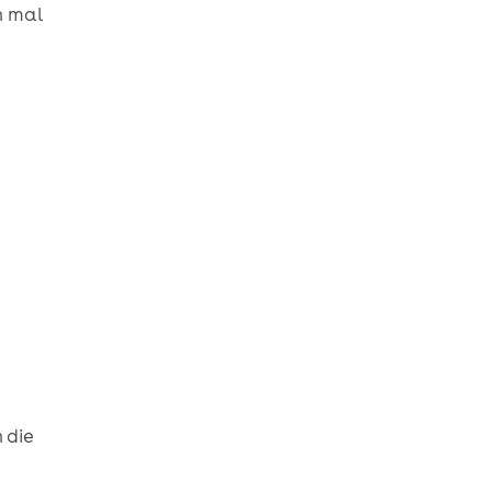
n mal
 die