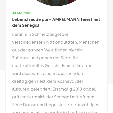
30. Mai 2018
Lebensfreude pur – AMPELMANN feiert mit
dem Senegal
Berlin, ein Schmelztiegel der
verschiedensten Nationalitäten. Menschen
aus der ganzen Welt finden hier ein
Zuhause und geben der Stadt ihr
multikulturelles Gesicht. Einmal im Jahr
wird dieses mit einem rauschenden
dreitägigen Fest, dem Karneval der
Kulturen, zelebriert. Erstmalig 2018 dabei,
präsentierte sich der Senegal mit Afrique
Séné Danse und begeisterte die unzähligen
Zuschauer mit senegalesischer Tanzkultur.