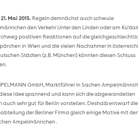
 21. Mai 2015.
Regeln demnächst auch schwule
männchen den Verkehr Unter den Linden oder am Ku’d
rchweg positiven Reaktionen auf die gleichgeschlechtli
ärchen in Wien und die vielen Nachahmer in österreich
utschen Städten (z.B. München) könnten diesen Schluss
en.
MPELMANN GmbH, Marktführer in Sachen Ampelmännch
 diese Idee spannend und kann sich die abgewandelten
n auch sehr gut für Berlin vorstellen. Deshalb entwarf die
abteilung der Berliner Firma gleich einige Motive mit de
schen Ampelmännchen .