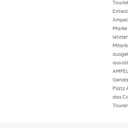
Touris
Entwic
Ampelm
Marke 
letzte
Mitarb
ausgeb
aus al
AMPELM
Gendar
Platz
das Ca
Touren