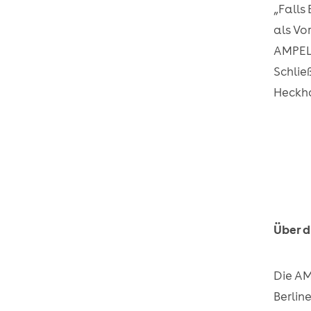
„Falls
als Vo
AMPEL
Schlie
Heckha
Über 
Die A
Berline