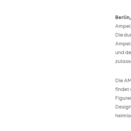
Berlin,
Ampel
Die du
Ampelp
und de
zulass
Die A
findet
Figure
Design
heimi