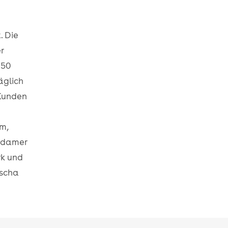
. Die
r
150
äglich
 Kunden
m,
tsdamer
k und
kscha