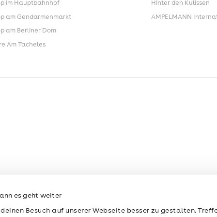
p im Hauptbahnhof
Hinter den Kulissen
p am Gendarmenmarkt
AMPELMANN Internat
p am Berliner Dom
re Am Tacheles
ann es geht weiter
 deinen Besuch auf unserer Webseite besser zu gestalten. Treffe