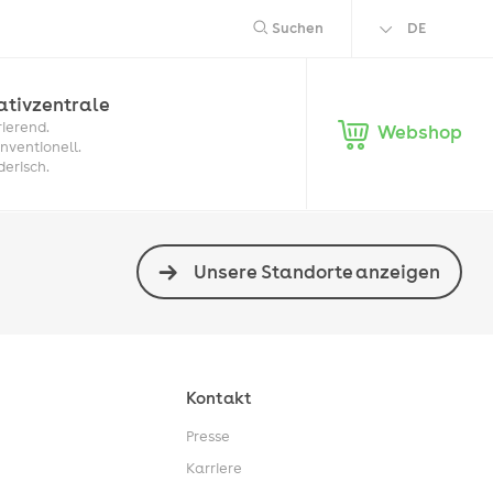
Suchen
DE
EN
ativ­zentrale
rierend.
Webshop
nventionell.
derisch.
Unsere Standorte anzeigen
Kontakt
Presse
Karriere