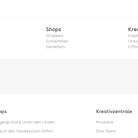
Shops
Kre
Shoppen.
Inspi
Schlemmen.
Unko
Genießen.
Erfin
ops
Kreativzentrale
gship-Store Unter den Linden
Produkte
p in den Hackeschen Höfen
Das Team