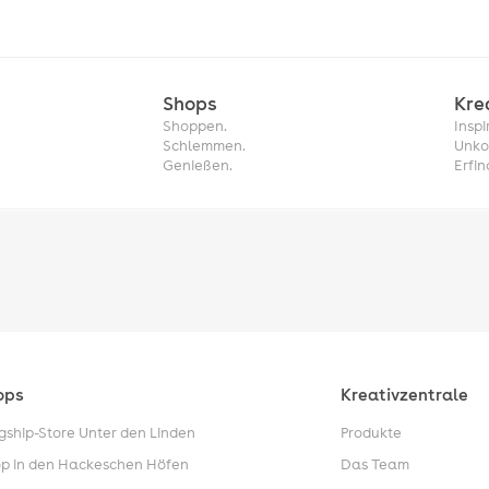
Shops
Kre
Shoppen.
Inspi
Schlemmen.
Unko
Genießen.
Erfin
ops
Kreativzentrale
gship-Store Unter den Linden
Produkte
p in den Hackeschen Höfen
Das Team