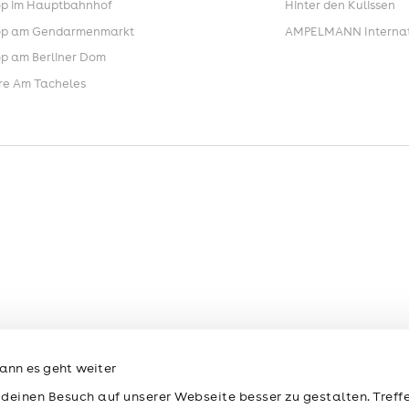
p im Hauptbahnhof
Hinter den Kulissen
p am Gendarmenmarkt
AMPELMANN Internat
p am Berliner Dom
re Am Tacheles
ann es geht weiter
 deinen Besuch auf unserer Webseite besser zu gestalten. Treffe