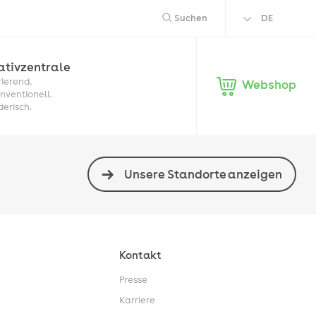
Suchen
DE
EN
ativ­zentrale
rierend.
Webshop
nventionell.
derisch.
Unsere Standorte anzeigen
Kontakt
Presse
Karriere