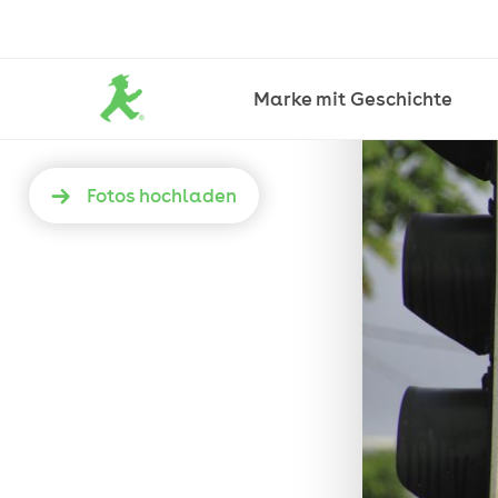
Marke mit Geschichte
Anselm
Buchenau,
Mauritius
Fotos hochladen